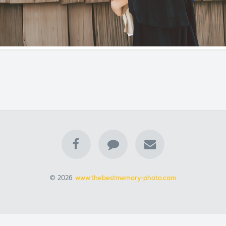
© 2026
www.thebestmemory-photo.com