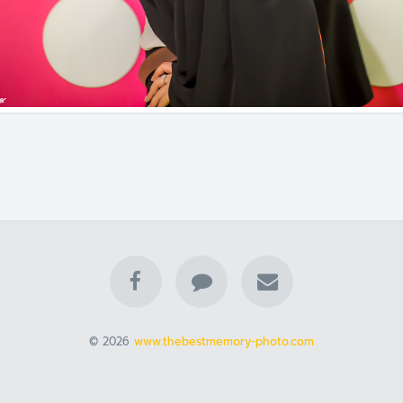
© 2026
www.thebestmemory-photo.com