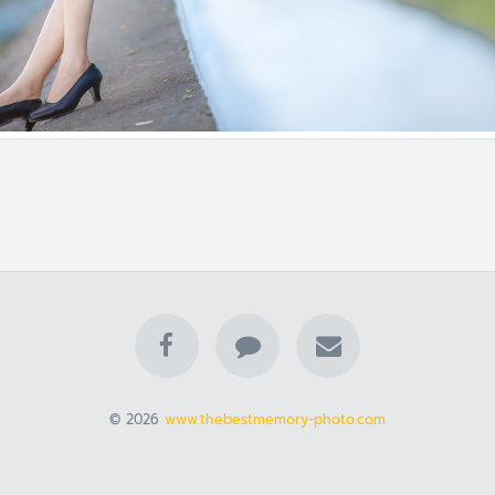
© 2026
www.thebestmemory-photo.com