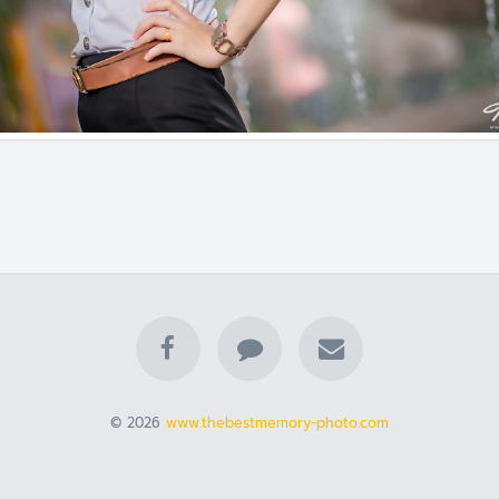
© 2026
www.thebestmemory-photo.com