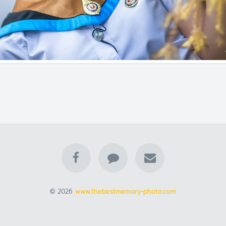
© 2026
www.thebestmemory-photo.com