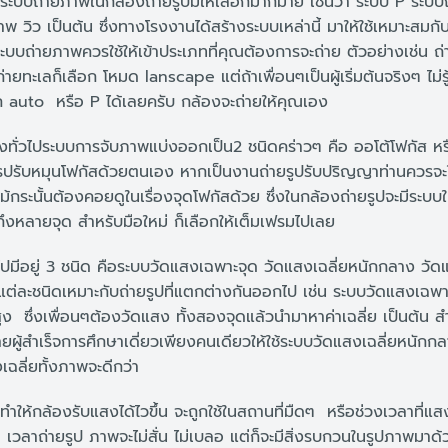
ระบบถ่ายภาพในกล้องถ่ายรูปมีให้เลือกมากมาย เช่นว่า ระบบ P ระบ
 วิว เป็นต้น ซึ่งทางโรงงานได้สร้างระบบเหล่านี้ มาให้ใช้เหมาะสมกั
บบถ่ายภาพควรใช้ให้เข้าประเภทที่คุณต้องการจะถ่าย ตัวอย่างเช่น ถ
ยทะเลก็เลือก โหมด lanscape แต่ถ้าเพื่อนๆเป็นผู้เริ่มต้นจริงๆ ไม่รู
ก auto หรือ P ได้เลยครับ กล้องจะถ่ายให้คุณเอง
งทั่วไประบบการจับภาพแบ่งออกเป็น2 ชนิดคร่าวๆ คือ ออโต้โฟกัส ห
รปรับหมุนโฟกัสด้วยตนเอง หากเป็นงานถ่ายรูปรับปริญญาท่านควรจะใ
กระนั้นต้องคอยดูในเรื่องจุดโฟกัสด้วย ซึ่งในกล้องถ่ายรูปจะมีระบบให
ึงหลายจุด สำหรับมือใหม่ ก็เลือกให้เต็มเฟรมไปเลย
ไปมีอยู่ 3 ชนิด คือระบบวัดแสงเฉพาะจุด วัดแสงเฉลี่ยหนักกลาง วัดแส
ต่ละชนิดเหมาะกับถ่ายรูปที่แตกต่างกันออกไป เช่น ระบบวัดแสงเฉพ
สูง ซึ่งเพื่อนๆต้องวัดแสง ทั้งสองจุดแล้วนำมาหาค่าเฉลี่ย เป็นต้น ส
ยผู้สำเร็จการศึกษาเดี่ยวเพียงคนเดียวให้ใช้ระบบวัดแสงเฉลี่ยหนักกลา
เฉลี่ยทั้งภาพจะดีกว่า
ทำให้กล้องรับแสงได้ไวขึ้น จะถูกใช้ในสถานที่มืดๆ หรือช่วงเวลาที่แสงน้
ๆ เวลาถ่ายรูป ภาพจะไม่สั่น ไม่เบลอ แต่ก็จะมีสิ่งรบกวนในรูปภาพมาด้วย