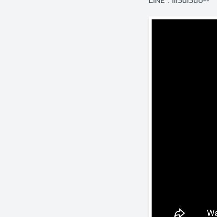
LINE : iii3ui3uo--