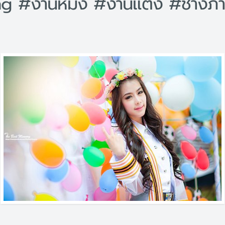
g #งานหมั้ง #งานแต่ง #ช่างภ