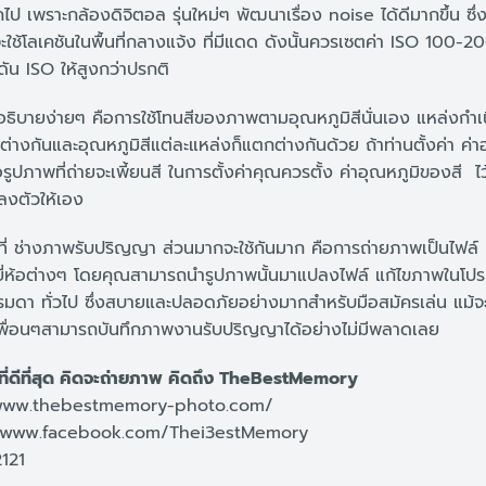
กไป เพราะกล้องดิจิตอล รุ่นใหม่ๆ พัฒนาเรื่อง noise ได้ดีมากขึ้น ซึ่
้โลเคชันในพื้นที่กลางแจ้ง ที่มีแดด ดังนั้นควรเซตค่า ISO 100-200
ดัน ISO ให้สูงกว่าปรกติ
อธิบายง่ายๆ คือการใช้โทนสีของภาพตามอุณหภูมิสีนั่นเอง แหล่งกำ
่างกันและอุณหภูมิสีแต่ละแหล่งก็แตกต่างกันด้วย ถ้าท่านตั้งค่า ค่า
รูปภาพที่ถ่ายจะเพี้ยนสี ในการตั้งค่าคุณควรตั้ง ค่าอุณหภูมิของสี ไว้
่ลงตัวให้เอง
ๆ ที่ ช่างภาพรับปริญญา ส่วนมากจะใช้กันมาก คือการถ่ายภาพเป็นไฟล์
ยี่ห้อต่างๆ โดยคุณสามารถนำรูปภาพนั้นมาแปลงไฟล์ แก้ไขภาพใน
ธรรมดา ทั่วไป ซึ่งสบายและปลอดภัยอย่างมากสำหรับมือสมัครเล่น แม้จะ
้เพื่อนๆสามารถบันทึกภาพงานรับปริญญาได้อย่างไม่มีพลาดเลย
่ดีที่สุด คิดจะถ่ายภาพ คิดถึง TheBestMemory
/www.thebestmemory-photo.com/
//www.facebook.com/Thei3estMemory
121