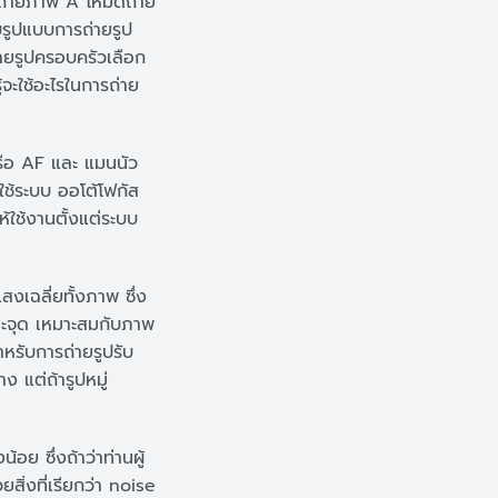
บถ่ายภาพ A โหมดถ่าย
บรูปแบบการถ่ายรูป
่ายรูปครอบครัวเลือก
้จะใช้อะไรในการถ่าย
รือ AF และ แมนนัว
ช้ระบบ ออโต้โฟกัส
้ใช้งานตั้งแต่ระบบ
งเฉลี่ยทั้งภาพ ซึ่ง
าะจุด เหมาะสมกับภาพ
ำหรับการถ่ายรูปรับ
ง แต่ถ้ารูปหมู่
อย ซึ่งถ้าว่าท่านผู้
สิ่งที่เรียกว่า noise