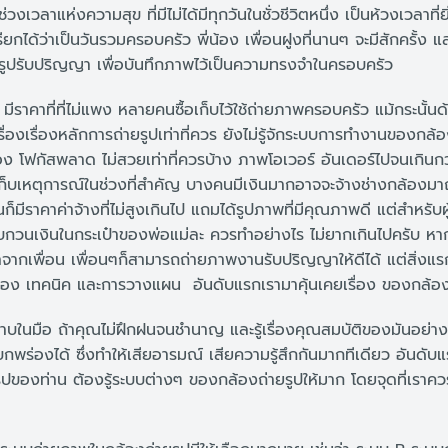
วงเวลาแห่งความสุข ที่มีไม่ได้มีทุกวันในชั่วชีวิตหนึ่ง เป็นห้วงเวลาที
กได้ว่าเป็นวันรวมครอบครัว พี่น้อง เพื่อนฝูงที่นานๆ จะมีสักครั้ง และ
รูปรับปริญญา เพื่อบันทึกภาพไว้เป็นความทรงจำในครอบครัว
 มีราคาที่ที่ไม่แพง หลายคนซื้อเก็บไว้ใช้ถ่ายภาพครอบครัว แม้กระนั้
ู้เรื่องเรื่องหลักการถ่ายรูปเท่าที่ควร ยังไม่รู้จักระบบการทำงานของกล
อง โฟกัสพลาด ไม่สวยเท่าที่ควรบ้าง ภาพโอเวอร์ อันเดอร์ไปจนเกินกว่
สเก็บเหตุการณ์ในช่วงที่สำคัญ บางคนมีเงินมากอาจจะจ้างช่างกล้องม
นก็มีราคาค่าจ้างที่ไม่สูงเกินไป แถมได้รูปภาพที่มีคุณภาพดี แต่สำหรับผู
บกวนเงินในกระเป๋าของพ่อแม่ละ ควรทำอย่างไร ไม่ยากเกินไปครับ หาก
าจากเพื่อน เพื่อนๆก็สามารถถ่ายภาพงานรับปริญญาให้ดีได้ แต่สิ่งแ
 กล้อง เทคนิค และการวางแผน อันดับแรกเรามาคุ้นเคยเรื่อง ของกล้อง
าบในมือ ถ้าคุณไม่ฝึกฝนจนชำนาญ และรู้เรื่องคุณสมบัติของมันอย่างแ
กพร่องได้ ซึ่งทำให้เสียอารมณ์ เสียความรู้สึกกันมากทีเดียว อันดับแ
ายรูปของท่าน ต้องรู้ระบบต่างๆ ของกล้องถ่ายรูปให้มาก โดยจุดที่เรา